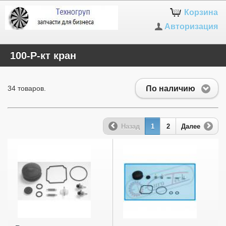
Корзина
Авторизация
100-Р-кт кран
По наличию
34 товаров.
Назад
1
2
Далее