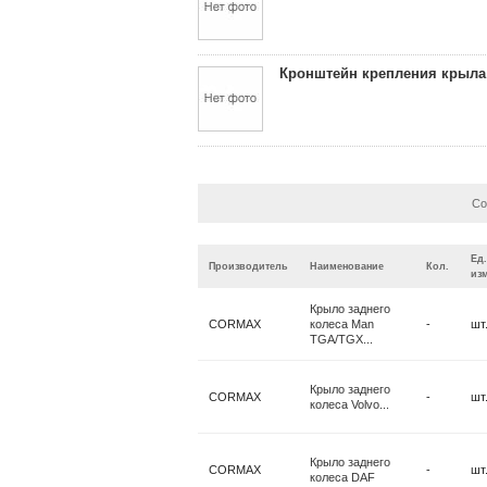
Кронштейн крепления крыла
Со
Ед.
Производитель
Наименование
Кол.
изм
Крыло заднего
CORMAX
колеса Man
-
шт
TGA/TGX...
Крыло заднего
CORMAX
-
шт
колеса Volvo...
Крыло заднего
CORMAX
-
шт
колеса DAF