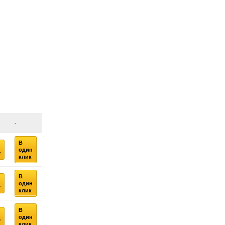
-
В
один
у
клик
В
один
у
клик
В
один
у
клик