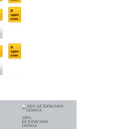
В
один
у
клик
у
В
один
у
клик
у
100%
БЕЗОПАСНАЯ
ОПЛАТА