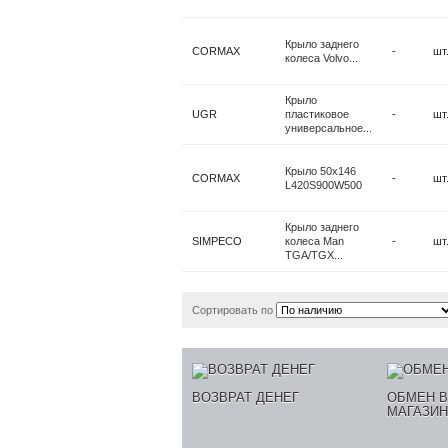
Крыло заднего
CORMAX
-
шт
колеса Volvo...
Крыло
UGR
пластиковое
-
шт
универсальное...
Крыло 50x146
CORMAX
-
шт
L420S900W500
Крыло заднего
SIMPECO
колеса Man
-
шт
TGA/TGX...
Сортировать по
ВОЗВРАТ ДЕНЕГ
ОБМЕН В
МАГАЗИ