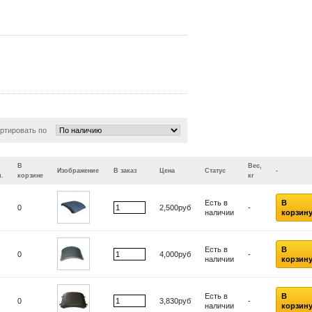
ртировать по
В
Вес,
Изображение
В заказ
Цена
Статус
-
.
корзине
кг
Есть в
В
.
0
2,500руб
-
наличии
корзин
Есть в
В
.
0
4,000руб
-
наличии
корзин
Есть в
В
.
0
3,830руб
-
наличии
корзин